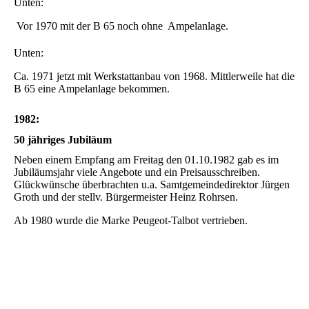
B 65 eine Ampelanlage bekommen.
1982:
50 jähriges Jubiläum
Neben einem Empfang am Freitag den 01.10.1982 gab es im
Jubiläumsjahr viele Angebote und ein Preisausschreiben.
Glückwünsche überbrachten u.a. Samtgemeindedirektor Jürgen
Groth und der stellv. Bürgermeister Heinz Rohrsen.
Ab 1980 wurde die Marke Peugeot-Talbot vertrieben.
1987:
Autoschau auf dem Agnes-Miegel-Platz in Bad Nenndorf
Viele Jahre beteiligten wir uns an der Handwerkermesse und
Autoschau in Bad Nenndorf
Sommer 2007