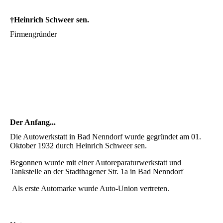
Der Anfang...
Die Autowerkstatt in Bad Nenndorf wurde gegründet am 01.
Oktober 1932 durch Heinrich Schweer sen.
Begonnen wurde mit einer Autoreparaturwerkstatt und
Tankstelle an der Stadthagener Str. 1a in Bad Nenndorf
Als erste Automarke wurde Auto-Union vertreten.
Unten:
Vor 1970 mit der B 65 noch ohne Ampelanlage.
Unten:
Ca. 1971 jetzt mit Werkstattanbau von 1968. Mittlerweile hat die